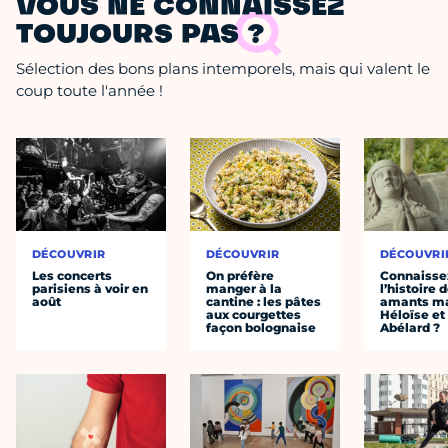
VOUS NE CONNAISSEZ
TOUJOURS PAS ?
Sélection des bons plans intemporels, mais qui valent le
coup toute l'année !
DÉCOUVRIR
DÉCOUVRIR
DÉCOUVRI
Les concerts
On préfère
Connaisse
parisiens à voir en
manger à la
l’histoire 
août
cantine : les pâtes
amants ma
aux courgettes
Héloïse et
façon bolognaise
Abélard ?