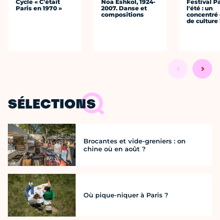
Cycle « C'était
Noa Eshkol, 1924-
Festival P
Paris en 1970 »
2007. Danse et
l'été : un
compositions
concentré 
de culture 
SÉLECTIONS
Brocantes et vide-greniers : on
chine où en août ?
Où pique-niquer à Paris ?