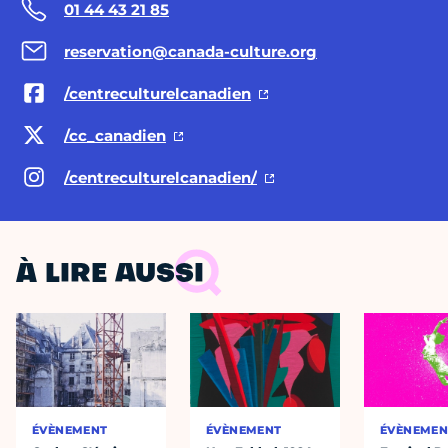
01 44 43 21 85
reservation@canada-culture.org
/centreculturelcanadien
/cc_canadien
/centreculturelcanadien/
À LIRE AUSSI
ÉVÈNEMENT
ÉVÈNEMENT
ÉVÈNEMEN