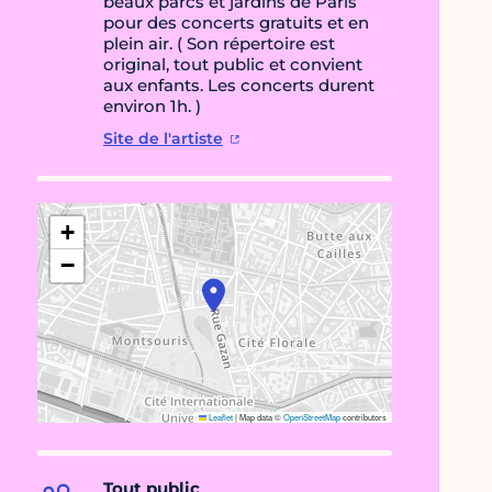
beaux parcs et jardins de Paris
pour des concerts gratuits et en
plein air. ( Son répertoire est
original, tout public et convient
aux enfants. Les concerts durent
environ 1h. )
Site de l'artiste
+
−
Leaflet
|
Map data ©
OpenStreetMap
contributors
Tout public