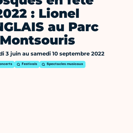
osques en fête
2022 : Lionel
GLAIS au Parc
Montsouris
i 3 juin au samedi 10 septembre 2022
oncerts
Festivals
Spectacles musicaux