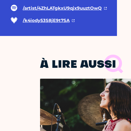
/artist/4ZhLATgkxU9qjx9uuztOwQ
/k4iody53S8jE9t7SA
À LIRE AUSSI