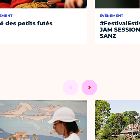
EMENT
ÉVÈNEMENT
té des petits futés
#FestivalEst
JAM SESSIO
SANZ