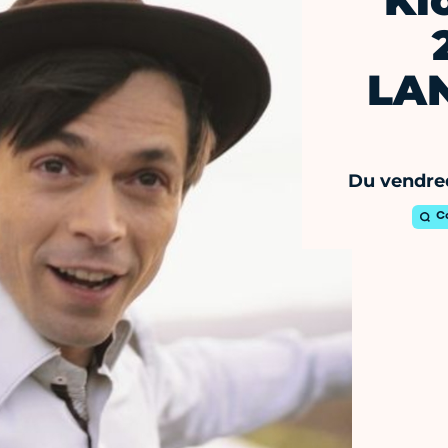
Ki
LAN
Du vendred
C