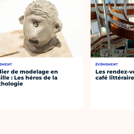
EMENT
ÉVÈNEMENT
lier de modelage en
Les rendez-vo
ille : Les héros de la
café littérair
hologie