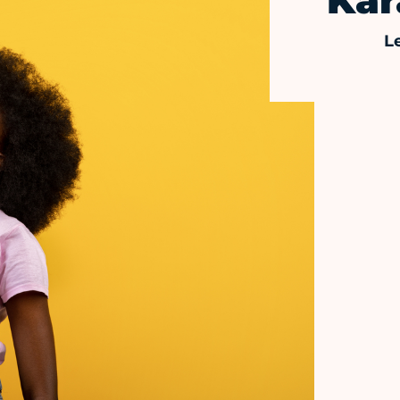
Kar
L