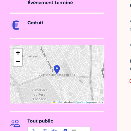
Évènement terminé
Gratuit
+
−
Leaflet
|
Map data ©
OpenStreetMap
contributors
Tout public