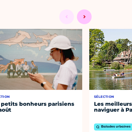
CTION
SÉLECTION
 petits bonheurs parisiens
Les meilleurs
août
naviguer à Pa
Balades urbaines