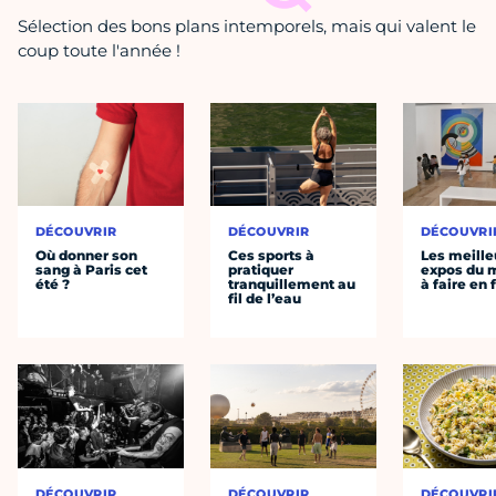
Sélection des bons plans intemporels, mais qui valent le
coup toute l'année !
DÉCOUVRIR
DÉCOUVRIR
DÉCOUVRI
Où donner son
Ces sports à
Les meille
sang à Paris cet
pratiquer
expos du
été ?
tranquillement au
à faire en 
fil de l’eau
DÉCOUVRIR
DÉCOUVRIR
DÉCOUVRI