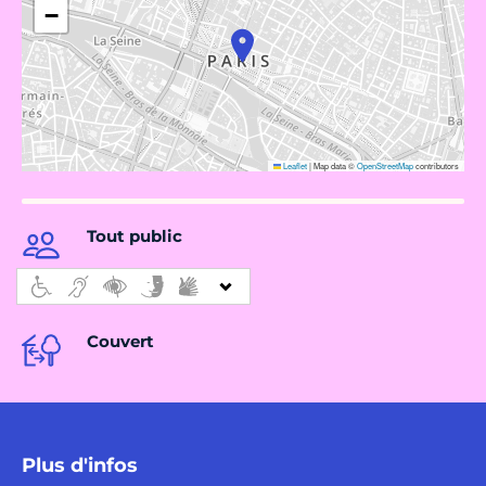
−
Leaflet
|
Map data ©
OpenStreetMap
contributors
Tout public
Couvert
Plus d'infos