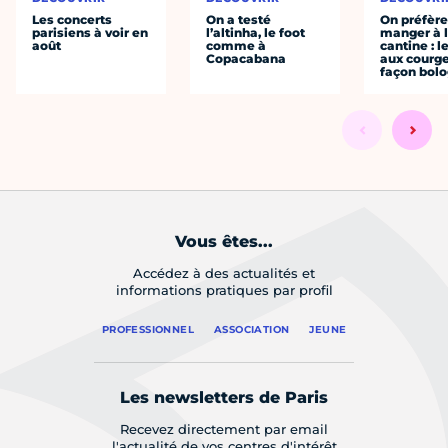
Les concerts
On a testé
On préfèr
parisiens à voir en
l’altinha, le foot
manger à 
août
comme à
cantine : l
Copacabana
aux courge
façon bol
Vous êtes...
Accédez à des actualités et
informations pratiques par profil
PROFESSIONNEL
ASSOCIATION
JEUNE
Les newsletters de Paris
Recevez directement par email
l'actualité de vos centres d'intérêt