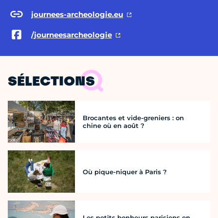
journees-archeologie.eu
/journeesarcheologie
SÉLECTIONS
Brocantes et vide-greniers : on
chine où en août ?
Où pique-niquer à Paris ?
Les petits bonheurs parisiens en