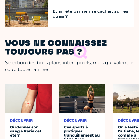
Et si l’été parisien se cachait sur les
quais ?
VOUS NE CONNAISSEZ
TOUJOURS PAS ?
Sélection des bons plans intemporels, mais qui valent le
coup toute l'année !
DÉCOUVRIR
DÉCOUVRIR
DÉCOUVRI
Où donner son
Ces sports à
On a testé
sang à Paris cet
pratiquer
l’altinha, l
été ?
tranquillement au
comme à