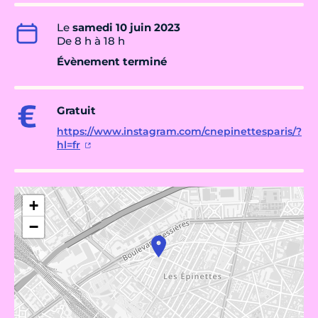
Le
samedi 10 juin 2023
De 8 h à 18 h
Évènement terminé
Gratuit
https://www.instagram.com/cnepinettesparis/?
hl=fr
+
−