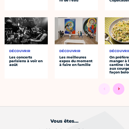
fil de l’eau
Copacaba
DÉCOUVRIR
DÉCOUVRIR
DÉCOUVRI
Les concerts
Les meilleures
On préfèr
parisiens à voir en
expos du moment
manger à 
août
à faire en famille
cantine : l
aux courge
façon bol
Vous êtes...