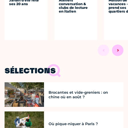
Jardin d'été fête
Ateliers
Maison de
ses 20 ans
conversation &
vacances 
clubs de lecture
prend ses
en italien
quartiers 
SÉLECTIONS
Brocantes et vide-greniers : on
chine où en août ?
Où pique-niquer à Paris ?