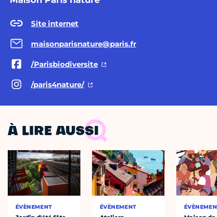
Maison Paris nature
Site internet
maisonparisnature@paris.fr
/Parisbiodiversite
/paris4nature/
À LIRE AUSSI
ÉVÈNEMENT
ÉVÈNEMENT
ÉVÈNEMEN