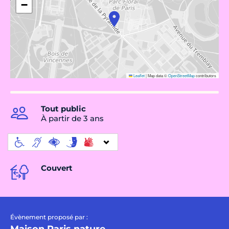
−
Leaflet
|
Map data ©
OpenStreetMap
contributors
Tout public
À partir de 3 ans
Couvert
Évènement proposé par :