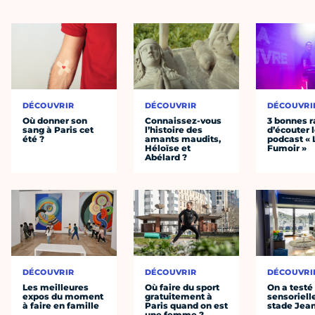
DÉCOUVRIR
DÉCOUVRIR
DÉCOUVRI
Où donner son
Connaissez-vous
3 bonnes r
sang à Paris cet
l’histoire des
d’écouter 
été ?
amants maudits,
podcast « 
Héloïse et
Fumoir »
Abélard ?
DÉCOUVRIR
DÉCOUVRIR
DÉCOUVRI
Les meilleures
Où faire du sport
On a testé 
expos du moment
gratuitement à
sensoriell
à faire en famille
Paris quand on est
stade Jea
une femme ?