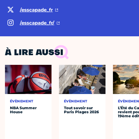
/esscapade_fr
/esscapade_fr/
À LIRE AUSSI
ÉVÈNEMENT
ÉVÈNEMENT
ÉVÈNEMEN
NBA Summer
Tout savoir sur
L’Été du C
House
Paris Plages 2026
revient po
19ème édi