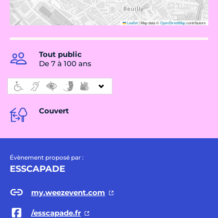
Leaflet
|
Map data ©
OpenStreetMap
contributors
Tout public
De 7 à 100 ans
Couvert
Évènement proposé par :
ESSCAPADE
my.weezevent.com
/esscapade.fr