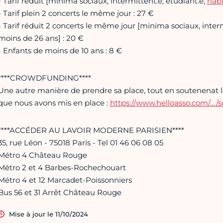
- Tarif réduit [minima sociaux, intermittent.e, étudiant.e,
habi
- Tarif plein 2 concerts le même jour : 27 €
- Tarif réduit 2 concerts le même jour [minima sociaux, interm
moins de 26 ans] : 20 €
- Enfants de moins de 10 ans : 8 €
****CROWDFUNDING****
Une autre manière de prendre sa place, tout en soutenenat le
que nous avons mis en place :
https://www.helloasso.com/…/s
****ACCÉDER AU LAVOIR MODERNE PARISIEN****
35, rue Léon - 75018 Paris - Tel 01 46 06 08 05
Métro 4 Château Rouge
Métro 2 et 4 Barbes-Rochechouart
Métro 4 et 12 Marcadet-Poissonniers
Bus 56 et 31 Arrêt Château Rouge
Mise à jour le 11/10/2024