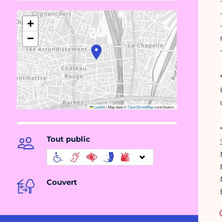
+
−
Leaflet
|
Map data ©
OpenStreetMap
contributors
Tout public
Couvert