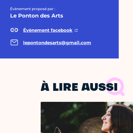
Évènement proposé par :
Le Ponton des Arts
Évènement facebook
lepontondesarts@gmail.com
À LIRE AUSSI