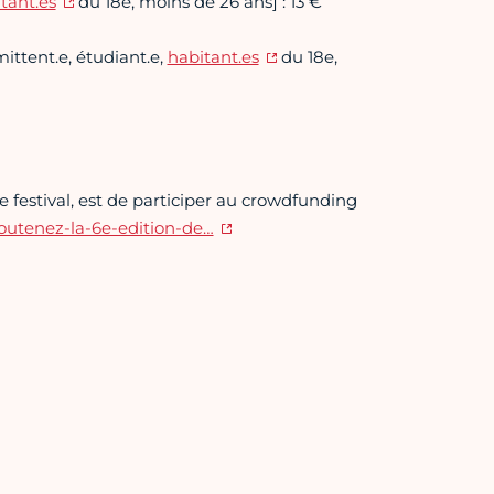
tant.es
du 18e, moins de 26 ans] : 13 €
ittent.e, étudiant.e,
habitant.es
du 18e,
 festival, est de participer au crowdfunding
outenez-la-6e-edition-de…