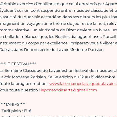
Véritable exercice d’équilibriste que celui entrepris par Agat
Évoluant sur un pont suspendu entre musique classique et p
plasticité du duo voix accordéon dans ses détours les plus ina
imaginent un voyage sur le thème du jour et de la nuit, rele
communicative : un air d'opéra de Bizet devient un blues l
en ballade mélancolique, les Beatles dialoguent avec Purcell 
instrument du corps par excellence : préparez-vous à vibrer 
Cussac dans l’intime écrin du Lavoir Moderne Parisien.
****LE FESTIVAL****
La Semaine Classique du Lavoir est un festival de musique c
Lavoir Moderne Parisien. Sa 6e édition du 12 au 15 décembre 
Toute la programmation :
www.lasemaineclassiquedulavoir.
Pour toute question :
lepontondesarts@gmail.com
****TARIFS****
- Tarif plein : 17 €