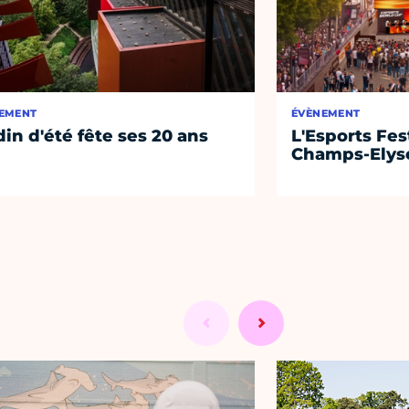
EMENT
ÉVÈNEMENT
din d'été fête ses 20 ans
L'Esports Fest
Champs-Elys