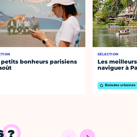
CTION
SÉLECTION
 petits bonheurs parisiens
Les meilleurs
août
naviguer à Pa
Balades urbaines
 ?