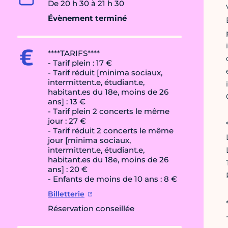
De 20 h 30 à 21 h 30
Évènement terminé
****TARIFS****
- Tarif plein : 17 €
- Tarif réduit [minima sociaux,
intermittent.e, étudiant.e,
habitant.es du 18e, moins de 26
ans] : 13 €
- Tarif plein 2 concerts le même
jour : 27 €
- Tarif réduit 2 concerts le même
jour [minima sociaux,
intermittent.e, étudiant.e,
habitant.es du 18e, moins de 26
ans] : 20 €
- Enfants de moins de 10 ans : 8 €
Billetterie
Réservation conseillée