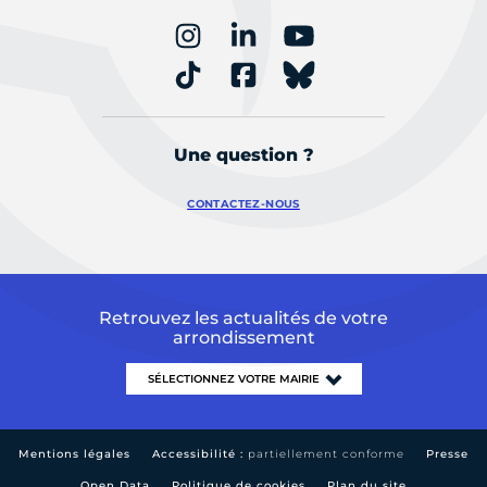
Une question ?
CONTACTEZ-NOUS
Retrouvez les actualités de votre
arrondissement
Mentions légales
Accessibilité :
partiellement conforme
Presse
Open Data
Politique de cookies
Plan du site