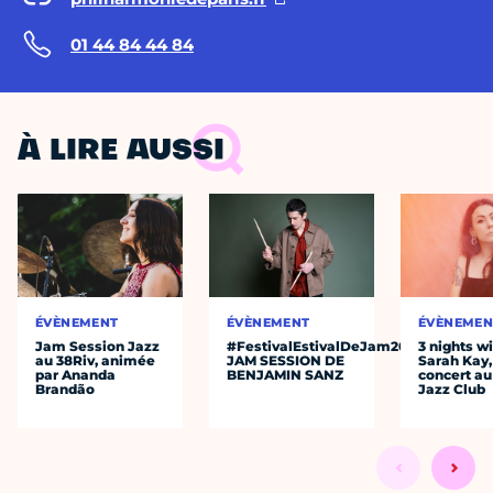
01 44 84 44 84
À LIRE AUSSI
ÉVÈNEMENT
ÉVÈNEMENT
ÉVÈNEMEN
Jam Session Jazz
#FestivalEstivalDeJam2026
3 nights w
au 38Riv, animée
JAM SESSION DE
Sarah Kay,
par Ananda
BENJAMIN SANZ
concert au
Brandão
Jazz Club