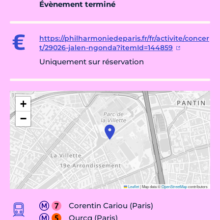
Évènement terminé
https://philharmoniedeparis.fr/fr/activite/concer
t/29026-jalen-ngonda?itemId=144859
Uniquement sur réservation
+
−
Leaflet
|
Map data ©
OpenStreetMap
contributors
Corentin Cariou (Paris)
Ourcq (Paris)