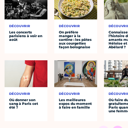
DÉCOUVRIR
DÉCOUVRIR
DÉCOUVRI
Les concerts
On préfère
Connaisse
parisiens à voir en
manger à la
l’histoire 
août
cantine : les pâtes
amants ma
aux courgettes
Héloïse et
façon bolognaise
Abélard ?
DÉCOUVRIR
DÉCOUVRIR
DÉCOUVRI
Où donner son
Les meilleures
Où faire d
sang à Paris cet
expos du moment
gratuitem
été ?
à faire en famille
Paris quan
une femm