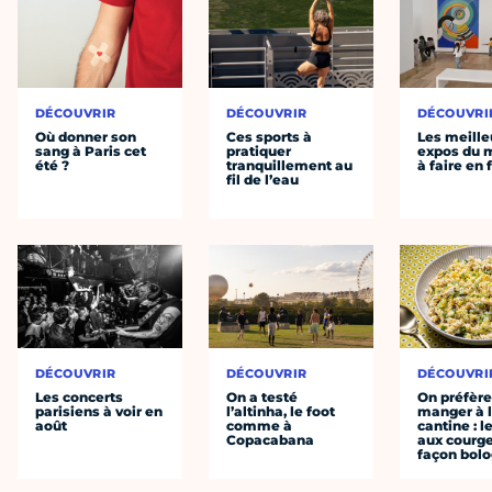
DÉCOUVRIR
DÉCOUVRIR
DÉCOUVRI
Où donner son
Ces sports à
Les meille
sang à Paris cet
pratiquer
expos du
été ?
tranquillement au
à faire en 
fil de l’eau
DÉCOUVRIR
DÉCOUVRIR
DÉCOUVRI
Les concerts
On a testé
On préfèr
parisiens à voir en
l’altinha, le foot
manger à 
août
comme à
cantine : l
Copacabana
aux courge
façon bol