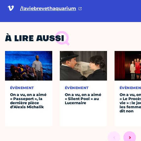
/laviebrevethaquarium
À LIRE AUSSI
ÉVÈNEMENT
ÉVÈNEMENT
ÉVÈNEMEN
On a vu, on a aimé
On a vu, on a aimé
On a vu, o
« Passeport », la
« Silent Pool » au
« Le Procè
dernière pièce
Lucernaire
vie » : le j
d’Alexis Michalik
les femme
dit non