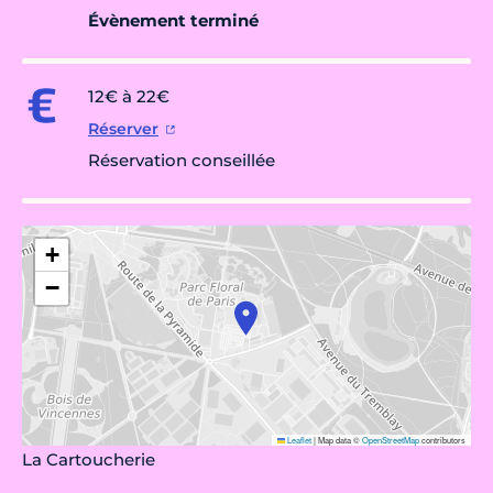
Évènement terminé
12€ à 22€
Réserver
Réservation conseillée
+
−
Leaflet
|
Map data ©
OpenStreetMap
contributors
La Cartoucherie