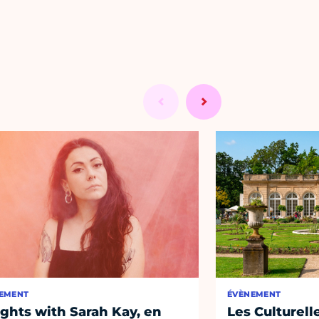
EMENT
ÉVÈNEMENT
ights with Sarah Kay, en
Les Culturell