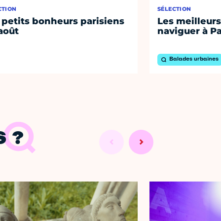
CTION
SÉLECTION
 petits bonheurs parisiens
Les meilleurs
août
naviguer à Pa
Balades urbaines
 ?