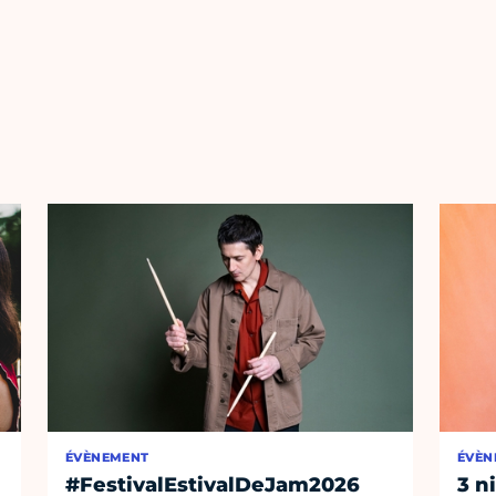
ÉVÈNEMENT
ÉVÈN
#FestivalEstivalDeJam2026
3 n