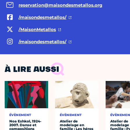
reservation@maisondesmetallos.org
/maisondesmetallos/
/MaisonMetallos
/maisondesmetallos/
À LIRE AUSSI
ÉVÈNEMENT
ÉVÈNEMENT
ÉVÈNEMEN
Noa Eshkol, 1924-
Atelier de
Atelier de
2007. Danse et
modelage en
modelage
compositions
famille : Les héros
famille : P