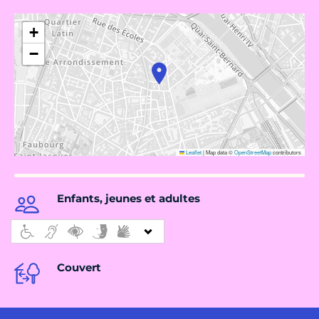
+
−
Leaflet
|
Map data ©
OpenStreetMap
contributors
Enfants, jeunes et adultes
Couvert