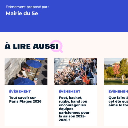
Évènement proposé par :
Mairie du 5e
À LIRE AUSSI
ÉVÈNEMENT
ÉVÈNEMENT
ÉVÈNEMEN
Tout savoir sur
Foot, basket,
Que faire 
Paris Plages 2026
rugby, hand : où
cet été qu
encourager les
aime le fo
équipes
parisiennes pour
la saison 2025-
2026 ?