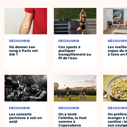
DÉCOUVRIR
DÉCOUVRIR
DÉCOUVRI
Où donner son
Ces sports à
Les meille
sang à Paris cet
pratiquer
expos du
été ?
tranquillement au
à faire en 
fil de l’eau
DÉCOUVRIR
DÉCOUVRIR
DÉCOUVRI
Les concerts
On a testé
On préfèr
parisiens à voir en
l’altinha, le foot
manger à 
août
comme à
cantine : l
Copacabana
aux courge