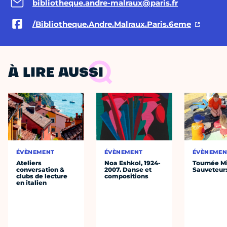
bibliotheque.andre-malraux@paris.fr
/Bibliotheque.Andre.Malraux.Paris.6eme
À LIRE AUSSI
ÉVÈNEMENT
ÉVÈNEMENT
ÉVÈNEMEN
Ateliers
Noa Eshkol, 1924-
Tournée Mi
conversation &
2007. Danse et
Sauveteur
clubs de lecture
compositions
en italien