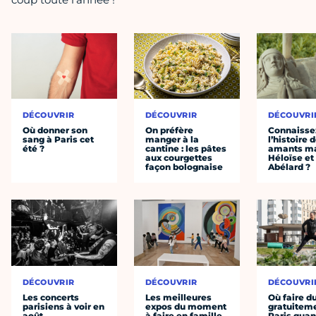
DÉCOUVRIR
DÉCOUVRIR
DÉCOUVRI
Où donner son
On préfère
Connaisse
sang à Paris cet
manger à la
l’histoire 
été ?
cantine : les pâtes
amants ma
aux courgettes
Héloïse et
façon bolognaise
Abélard ?
DÉCOUVRIR
DÉCOUVRIR
DÉCOUVRI
Les concerts
Les meilleures
Où faire d
parisiens à voir en
expos du moment
gratuitem
août
à faire en famille
Paris quan