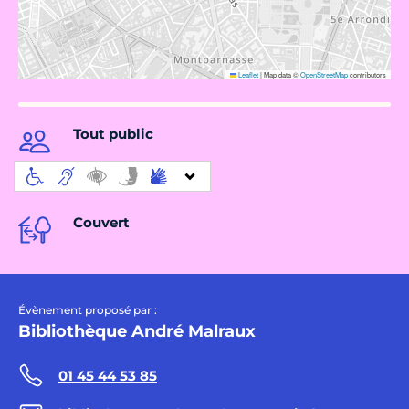
Leaflet
|
Map data ©
OpenStreetMap
contributors
Tout public
Couvert
Évènement proposé par :
Bibliothèque André Malraux
01 45 44 53 85