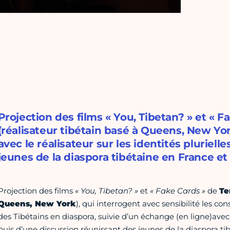
Projection des films « You, Tibetan? » et « F
(réalisateur tibétain basé à Queens, New Yor
avec le réalisateur sur les identités pluriell
jeunes de la diaspora tibétaine en France et
Projection des films
« You, Tibetan? »
et
« Fake Cards »
de
Te
Queens, New York
), qui interrogent avec sensibilité les con
des Tibétains en diaspora, suivie d’un échange (en ligne)avec
puis d’une discussion réunissant des jeunes de la diaspora t