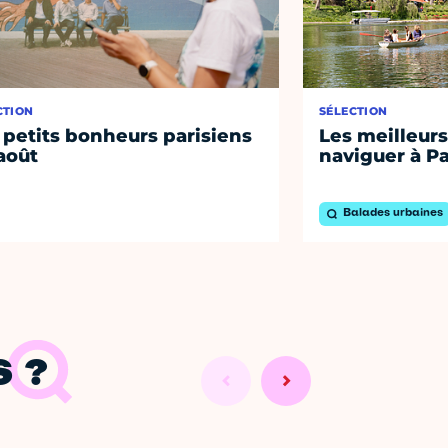
CTION
SÉLECTION
 petits bonheurs parisiens
Les meilleurs
août
naviguer à Pa
Balades urbaines
 ?