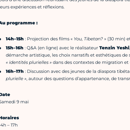
leurs expériences et réflexions.
Au programme :
14h–15h
: Projection des films «
You, Tibetan?
» (30 min) e
15h–16h
: Q&A (en ligne) avec le réalisateur
Tenzin Yeshi
démarche artistique, les choix narratifs et esthétiques de s
« identités plurielles »
dans des contextes de migration et 
16h–17h
: Discussion avec des jeunes de la diaspora tibét
plurielle »
, autour des questions d’appartenance, de transm
Date
Samedi 9 mai
Horaires
14h – 17h