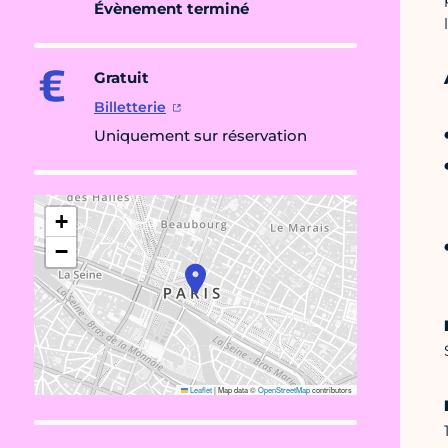
Évènement terminé
Gratuit
Billetterie
Uniquement sur réservation
+
−
Leaflet
|
Map data ©
OpenStreetMap
contributors