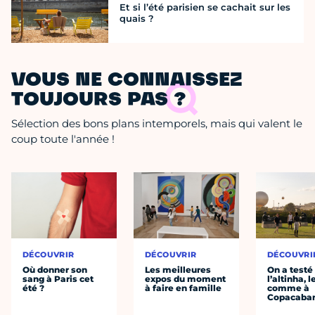
Et si l’été parisien se cachait sur les
quais ?
VOUS NE CONNAISSEZ
TOUJOURS PAS ?
Sélection des bons plans intemporels, mais qui valent le
coup toute l'année !
DÉCOUVRIR
DÉCOUVRIR
DÉCOUVRI
Où donner son
Les meilleures
On a testé
sang à Paris cet
expos du moment
l’altinha, l
été ?
à faire en famille
comme à
Copacaba