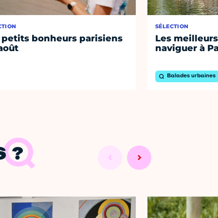
CTION
SÉLECTION
 petits bonheurs parisiens
Les meilleurs
août
naviguer à Pa
Balades urbaines
 ?