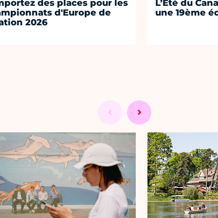
portez des places pour les
L’Été du Cana
mpionnats d'Europe de
une 19ème éd
ation 2026