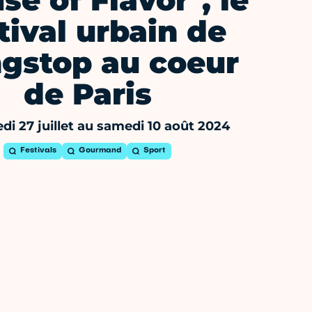
se of Flavor", le
tival urbain de
gstop au coeur
de Paris
i 27 juillet au samedi 10 août 2024
Festivals
Gourmand
Sport