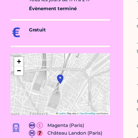
Évènement terminé
Gratuit
+
−
Leaflet
|
Map data ©
OpenStreetMap
contributors
Magenta (Paris)
Château Landon (Paris)