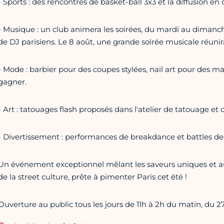
- Sports : des rencontres de basket-ball 3x3 et la diffusion
- Musique : un club animera les soirées, du mardi au dimanch
de DJ parisiens. Le 8 août, une grande soirée musicale réuni
- Mode : barbier pour des coupes stylées, nail art pour des m
gagner.
- Art : tatouages flash proposés dans l'atelier de tatouage et 
- Divertissement : performances de breakdance et battles de
Un événement exceptionnel mêlant les saveurs uniques et au
de la street culture, prête à pimenter Paris cet été !
Ouverture au public tous les jours de 11h à 2h du matin, du 27 