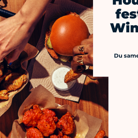
"Hou
fes
Win
Du samed