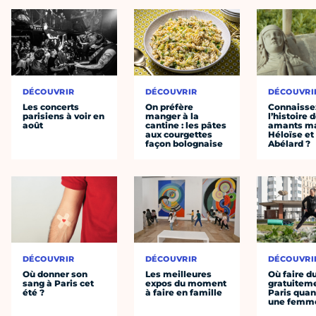
DÉCOUVRIR
DÉCOUVRIR
DÉCOUVRI
Les concerts
On préfère
Connaisse
parisiens à voir en
manger à la
l’histoire 
août
cantine : les pâtes
amants ma
aux courgettes
Héloïse et
façon bolognaise
Abélard ?
DÉCOUVRIR
DÉCOUVRIR
DÉCOUVRI
Où donner son
Les meilleures
Où faire d
sang à Paris cet
expos du moment
gratuitem
été ?
à faire en famille
Paris quan
une femm