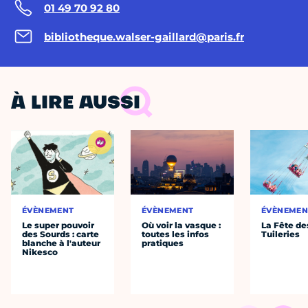
01 49 70 92 80
bibliotheque.walser-gaillard@paris.fr
À LIRE AUSSI
ÉVÈNEMENT
ÉVÈNEMENT
ÉVÈNEMEN
Le super pouvoir
Où voir la vasque :
La Fête de
des Sourds : carte
toutes les infos
Tuileries
blanche à l'auteur
pratiques
Nikesco