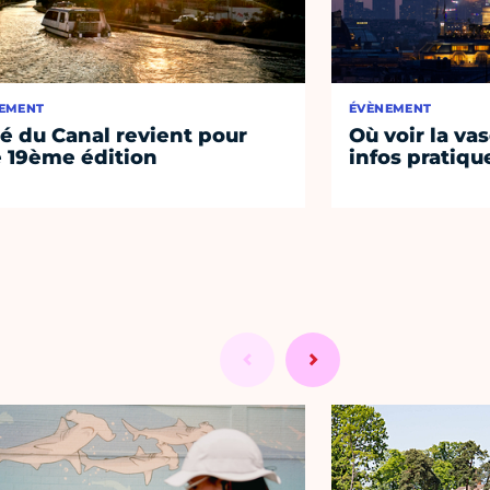
EMENT
ÉVÈNEMENT
té du Canal revient pour
Où voir la vas
 19ème édition
infos pratiqu