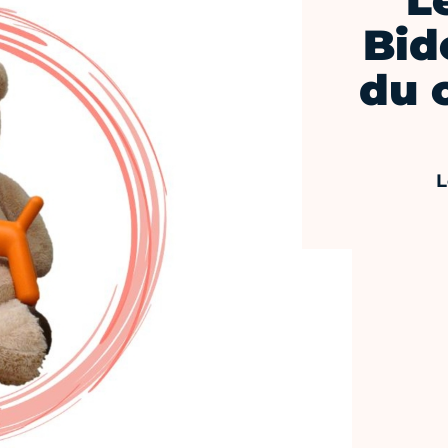
"L
Bido
du 
L