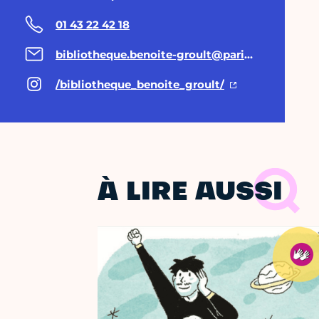
01 43 22 42 18
bibliotheque.benoite-groult@paris.fr
/bibliotheque_benoite_groult/
À LIRE AUSSI