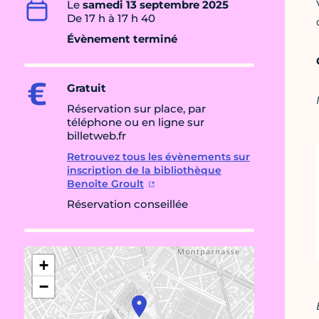
Le
samedi 13 septembre 2025
De 17 h à 17 h 40
Évènement terminé
Gratuit
Réservation sur place, par
téléphone ou en ligne sur
billetweb.fr
Retrouvez tous les évènements sur
inscription de la bibliothèque
Benoîte Groult
Réservation conseillée
+
−