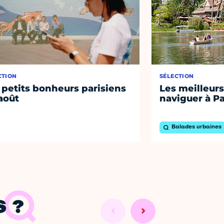
CTION
SÉLECTION
 petits bonheurs parisiens
Les meilleurs
août
naviguer à Pa
Balades urbaines
 ?