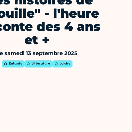
es histoires de
uille" - l'heure
conte des 4 ans
et +
e samedi 13 septembre 2025
Enfants
Littérature
Loisirs