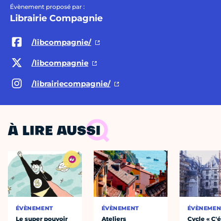
Évènement proposé par :
Librairie Compagnie
/libcompagnie/
/libcompagnie
/librairiecompagnie/
À LIRE AUSSI
ÉVÈNEMENT
ÉVÈNEMENT
ÉVÈNEMEN
Le super pouvoir
Ateliers
Cycle « C'é