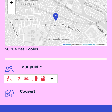
+
−
Leaflet
|
Map data ©
OpenStreetMap
contributors
58 rue des Écoles
Tout public
Couvert