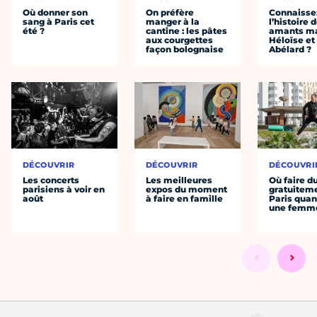
Où donner son
On préfère
Connaisse
sang à Paris cet
manger à la
l’histoire 
été ?
cantine : les pâtes
amants ma
aux courgettes
Héloïse et
façon bolognaise
Abélard ?
DÉCOUVRIR
DÉCOUVRIR
DÉCOUVRI
Les concerts
Les meilleures
Où faire d
parisiens à voir en
expos du moment
gratuitem
août
à faire en famille
Paris quan
une femm