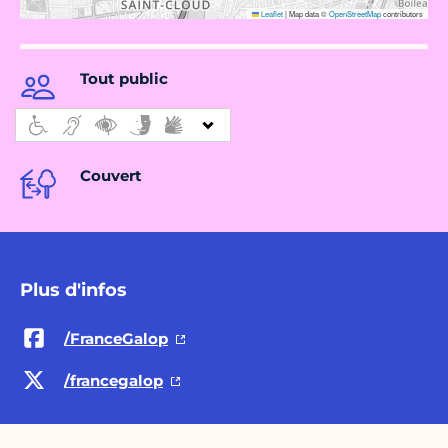
Leaflet
|
Map data ©
OpenStreetMap
contributors
Tout public
Couvert
Plus d'infos
/FranceGalop
/francegalop