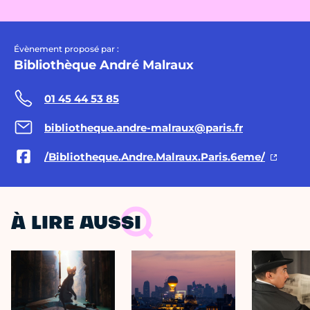
Évènement proposé par :
Bibliothèque André Malraux
01 45 44 53 85
bibliotheque.andre-malraux@paris.fr
/Bibliotheque.Andre.Malraux.Paris.6eme/
À LIRE AUSSI