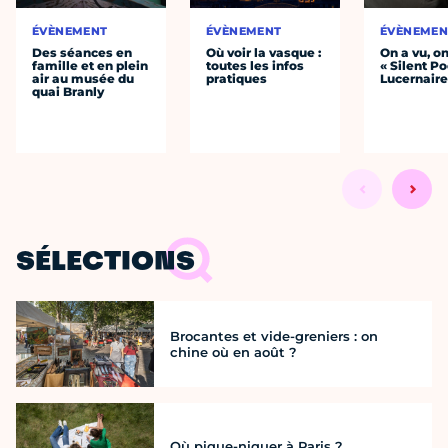
ÉVÈNEMENT
ÉVÈNEMENT
ÉVÈNEMEN
Des séances en
Où voir la vasque :
On a vu, o
famille et en plein
toutes les infos
« Silent Po
air au musée du
pratiques
Lucernair
quai Branly
SÉLECTIONS
Brocantes et vide-greniers : on
chine où en août ?
Où pique-niquer à Paris ?