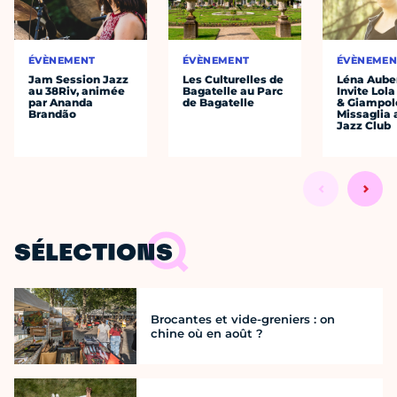
ÉVÈNEMENT
ÉVÈNEMENT
ÉVÈNEMEN
Jam Session Jazz
Les Culturelles de
Léna Auber
au 38Riv, animée
Bagatelle au Parc
Invite Lol
par Ananda
de Bagatelle
& Giampol
Brandão
Missaglia 
Jazz Club
SÉLECTIONS
Brocantes et vide-greniers : on
chine où en août ?