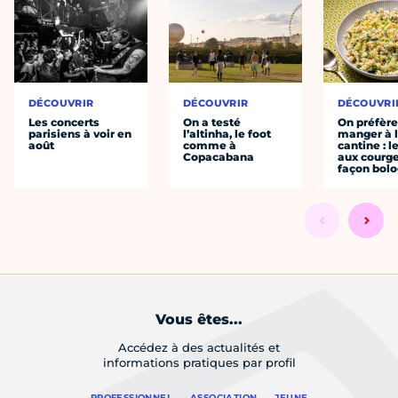
DÉCOUVRIR
DÉCOUVRIR
DÉCOUVRI
Les concerts
On a testé
On préfèr
parisiens à voir en
l’altinha, le foot
manger à 
août
comme à
cantine : l
Copacabana
aux courge
façon bol
Vous êtes...
Accédez à des actualités et
informations pratiques par profil
PROFESSIONNEL
ASSOCIATION
JEUNE