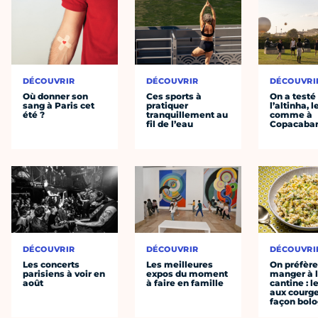
DÉCOUVRIR
DÉCOUVRIR
DÉCOUVRI
Où donner son
Ces sports à
On a testé
sang à Paris cet
pratiquer
l’altinha, l
été ?
tranquillement au
comme à
fil de l’eau
Copacaba
DÉCOUVRIR
DÉCOUVRIR
DÉCOUVRI
Les concerts
Les meilleures
On préfèr
parisiens à voir en
expos du moment
manger à 
août
à faire en famille
cantine : l
aux courge
façon bol