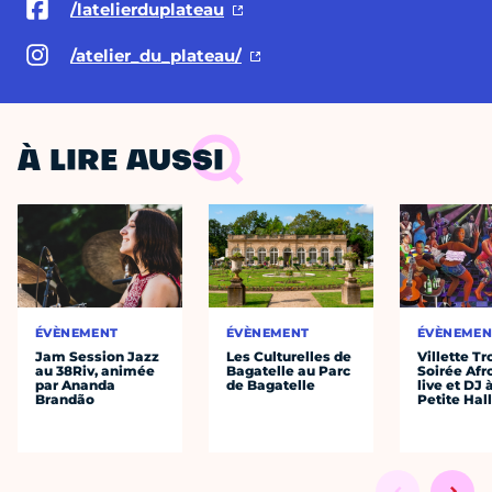
/latelierduplateau
/atelier_du_plateau/
À LIRE AUSSI
ÉVÈNEMENT
ÉVÈNEMENT
ÉVÈNEMEN
Jam Session Jazz
Les Culturelles de
Villette Tr
au 38Riv, animée
Bagatelle au Parc
Soirée Afr
par Ananda
de Bagatelle
live et DJ 
Brandão
Petite Hal