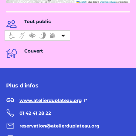
Leaflet
|
Map data ©
OpenStreetMap
contributors
Tout public
Couvert
Plus d'infos
www.atelierduplateau.org
01 42 41 28 22
reservation@atelierduplateau.org