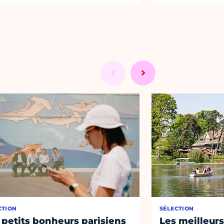
CTION
SÉLECTION
 petits bonheurs parisiens
Les meilleurs