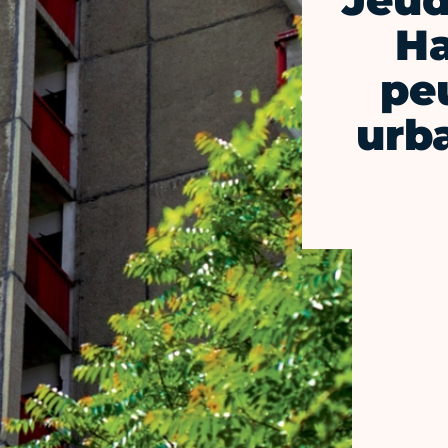
Jeudi
Ha
pe
urba