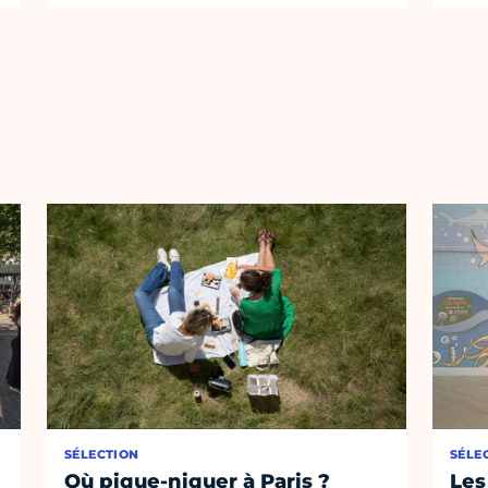
SÉLECTION
SÉLE
Où pique-niquer à Paris ?
Les