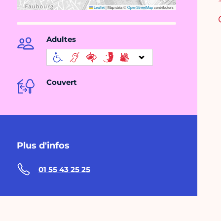
Leaflet
|
Map data ©
OpenStreetMap
contributors
Adultes
Couvert
Plus d'infos
01 55 43 25 25