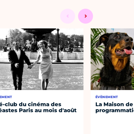
EMENT
ÉVÈNEMENT
é-club du cinéma des
La Maison de 
éastes Paris au mois d'août
programmati