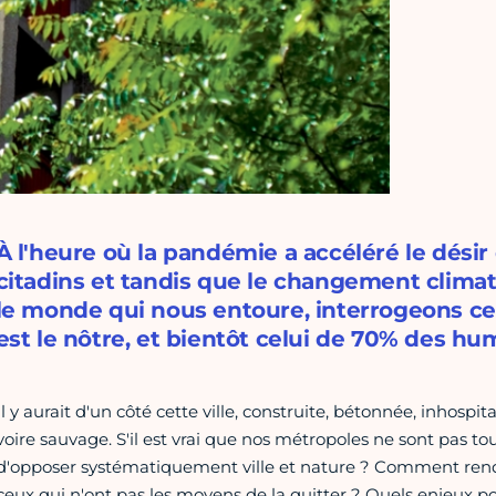
À l'heure où la pandémie a accéléré le dési
citadins et tandis que le changement clima
le monde qui nous entoure, interrogeons ce
est le nôtre, et bientôt celui de 70% des humai
Il y aurait d'un côté cette ville, construite, bétonnée, inhospita
voire sauvage. S'il est vrai que nos métropoles ne sont pas touj
d'opposer systématiquement ville et nature ? Comment rendr
ceux qui n'ont pas les moyens de la quitter ? Quels enjeux 