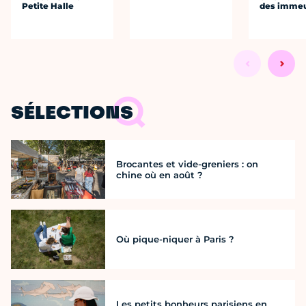
Petite Halle
des immeu
SÉLECTIONS
Brocantes et vide-greniers : on
chine où en août ?
Où pique-niquer à Paris ?
Les petits bonheurs parisiens en