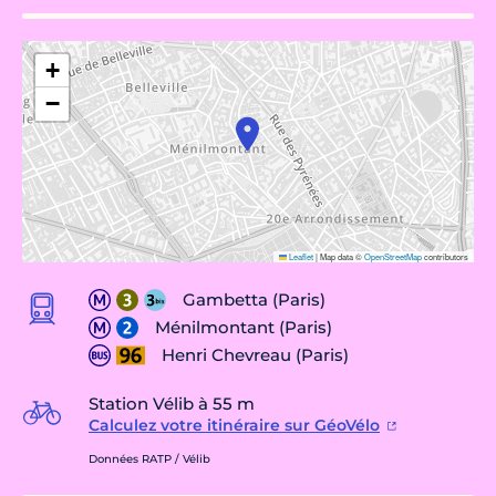
+
−
Leaflet
|
Map data ©
OpenStreetMap
contributors
Gambetta (Paris)
Ménilmontant (Paris)
Henri Chevreau (Paris)
Station Vélib à 55 m
Calculez votre itinéraire sur GéoVélo
Données RATP / Vélib