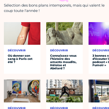
Sélection des bons plans intemporels, mais qui valent le
coup toute l'année !
DÉCOUVRIR
DÉCOUVRIR
DÉCOUVRI
Où donner son
Connaissez-vous
3 bonnes r
sang à Paris cet
l’histoire des
d’écouter 
été ?
amants maudits,
podcast « 
Héloïse et
Fumoir »
Abélard ?
DÉCOUVRIR
DÉCOUVRIR
DÉCOUVRI