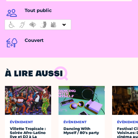
Tout public
Couvert
À LIRE AUSSI
ÉVÈNEMENT
ÉVÈNEMENT
ÉVÈNEMEN
Villette Tropicale :
Dancing With
Festival C
Soirée Afro-Latino
Myself / 80's party
Voisin.es:
live et DJ à La
cinéma au