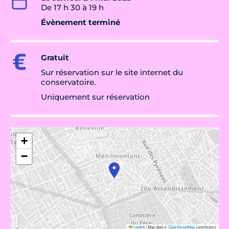
De 17 h 30 à 19 h
Évènement terminé
Gratuit
Sur réservation sur le site internet du
conservatoire.
Uniquement sur réservation
+
−
Leaflet
|
Map data ©
OpenStreetMap
contributors