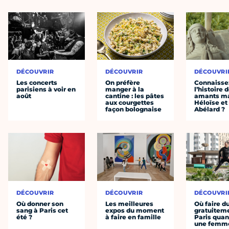
DÉCOUVRIR
DÉCOUVRIR
DÉCOUVRI
Les concerts
On préfère
Connaisse
parisiens à voir en
manger à la
l’histoire 
août
cantine : les pâtes
amants ma
aux courgettes
Héloïse et
façon bolognaise
Abélard ?
DÉCOUVRIR
DÉCOUVRIR
DÉCOUVRI
Où donner son
Les meilleures
Où faire d
sang à Paris cet
expos du moment
gratuitem
été ?
à faire en famille
Paris quan
une femm