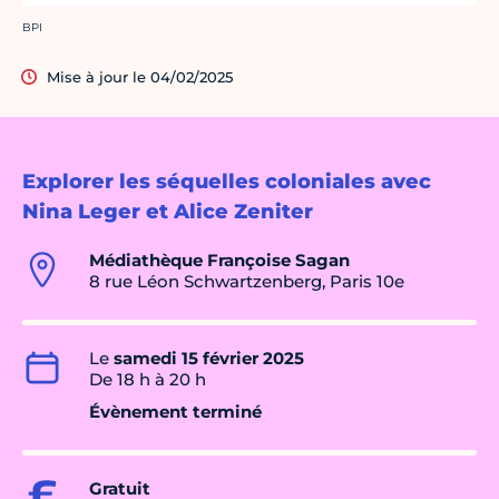
Crédit photo :
BPI
Mise à jour le 04/02/2025
Explorer les séquelles coloniales avec
Nina Leger et Alice Zeniter
Médiathèque Françoise Sagan
8 rue Léon Schwartzenberg, Paris 10e
Le
samedi 15 février 2025
De 18 h à 20 h
Évènement terminé
Gratuit