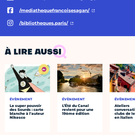
/mediathequefrancoisesagan/
/bibliotheques.paris/
À LIRE AUSSI
ÉVÈNEMENT
ÉVÈNEMENT
ÉVÈNEMEN
Le super pouvoir
L’Été du Canal
Ateliers
des Sourds : carte
revient pour une
conversati
blanche à l'auteur
19ème édition
clubs de l
Nikesco
en italien