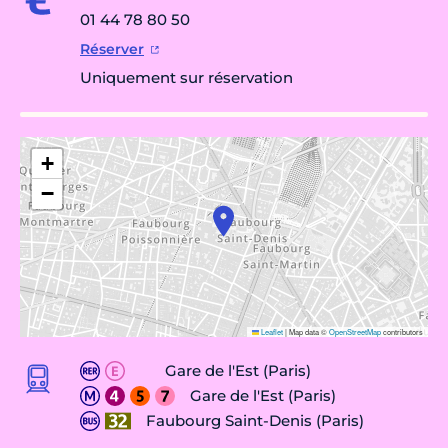
01 44 78 80 50
Réserver
Uniquement sur réservation
+
−
Leaflet
|
Map data ©
OpenStreetMap
contributors
Gare de l'Est (Paris)
Gare de l'Est (Paris)
Faubourg Saint-Denis (Paris)