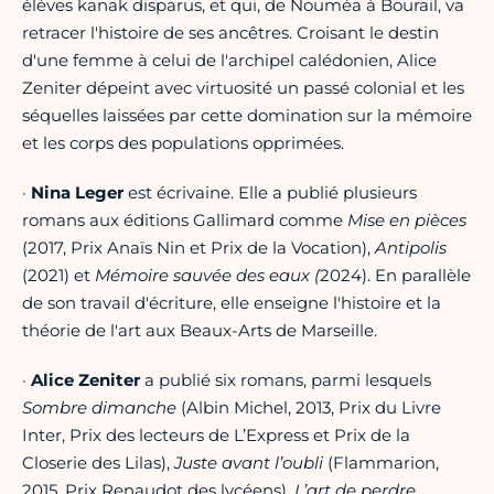
élèves kanak disparus, et qui, de Nouméa à Bourail, va
retracer l'histoire de ses ancêtres. Croisant le destin
d'une femme à celui de l'archipel calédonien, Alice
Zeniter dépeint avec virtuosité un passé colonial et les
séquelles laissées par cette domination sur la mémoire
et les corps des populations opprimées.
·
Nina Leger
est écrivaine. Elle a publié plusieurs
romans aux éditions Gallimard comme
Mise en pièces
(2017, Prix Anaïs Nin et Prix de la Vocation),
Antipolis
(2021) et
Mémoire sauvée des eaux (
2024). En parallèle
de son travail d'écriture, elle enseigne l'histoire et la
théorie de l'art aux Beaux-Arts de Marseille.
·
Alice Zeniter
a publié six romans, parmi lesquels
Sombre dimanche
(Albin Michel, 2013, Prix du Livre
Inter, Prix des lecteurs de L’Express et Prix de la
Closerie des Lilas),
Juste avant l’oubli
(Flammarion,
2015, Prix Renaudot des lycéens),
L’art de perdre