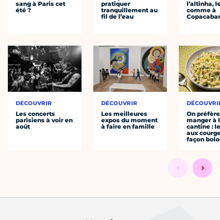
sang à Paris cet
pratiquer
l’altinha, l
été ?
tranquillement au
comme à
fil de l’eau
Copacaba
DÉCOUVRIR
DÉCOUVRIR
DÉCOUVRI
Les concerts
Les meilleures
On préfèr
parisiens à voir en
expos du moment
manger à 
août
à faire en famille
cantine : l
aux courge
façon bol