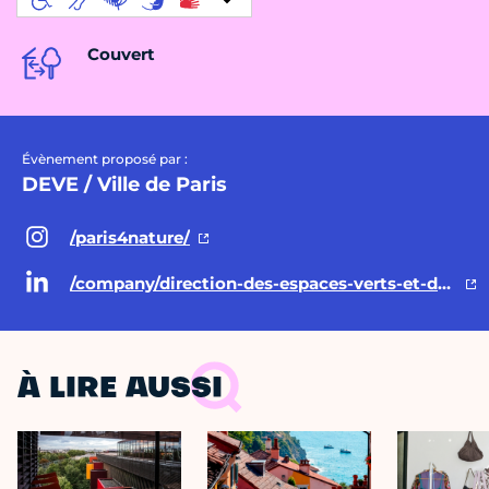
Couvert
Évènement proposé par :
DEVE / Ville de Paris
/paris4nature/
/company/direction-des-espaces-verts-et-de-l-environnement-ville-de-paris/
À LIRE AUSSI