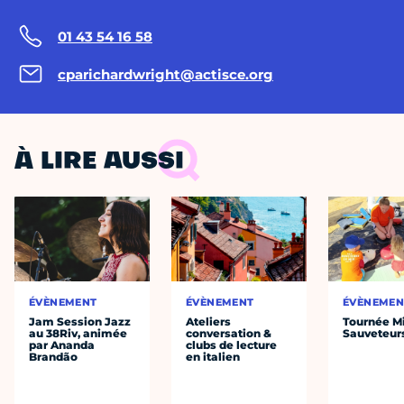
01 43 54 16 58
cparichardwright@actisce.org
À LIRE AUSSI
ÉVÈNEMENT
ÉVÈNEMENT
ÉVÈNEMEN
Jam Session Jazz
Ateliers
Tournée Mi
au 38Riv, animée
conversation &
Sauveteur
par Ananda
clubs de lecture
Brandão
en italien