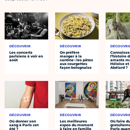
DÉCOUVRIR
DÉCOUVRIR
DÉCOUVRI
Les concerts
On préfère
Connaisse
parisiens à voir en
manger à la
l’histoire 
août
cantine : les pâtes
amants ma
aux courgettes
Héloïse et
façon bolognaise
Abélard ?
DÉCOUVRIR
DÉCOUVRIR
DÉCOUVRI
Où donner son
Les meilleures
Où faire d
sang à Paris cet
expos du moment
gratuitem
été ?
à faire en famille
Paris quan