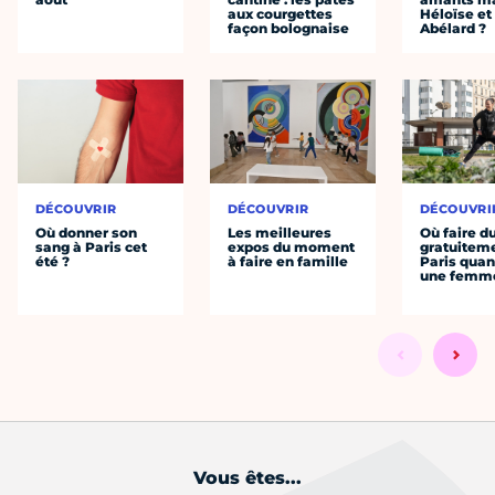
aux courgettes
Héloïse et
façon bolognaise
Abélard ?
DÉCOUVRIR
DÉCOUVRIR
DÉCOUVRI
Où donner son
Les meilleures
Où faire d
sang à Paris cet
expos du moment
gratuitem
été ?
à faire en famille
Paris quan
une femm
Vous êtes...