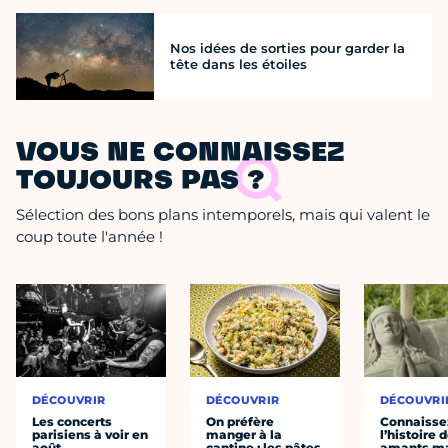
Nos idées de sorties pour garder la
tête dans les étoiles
VOUS NE CONNAISSEZ
TOUJOURS PAS ?
Sélection des bons plans intemporels, mais qui valent le
coup toute l'année !
DÉCOUVRIR
DÉCOUVRIR
DÉCOUVRI
Les concerts
On préfère
Connaisse
parisiens à voir en
manger à la
l’histoire 
août
cantine : les pâtes
amants ma