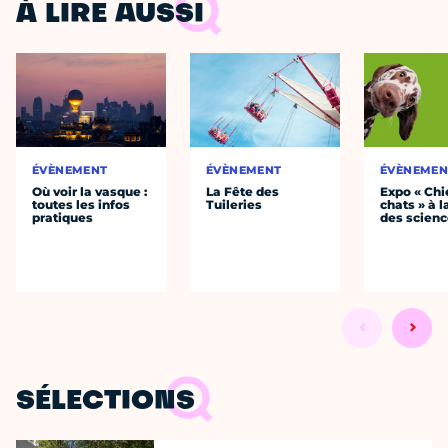
À LIRE AUSSI
ÉVÈNEMENT
ÉVÈNEMENT
ÉVÈNEMEN
Où voir la vasque :
La Fête des
Expo « Chi
toutes les infos
Tuileries
chats » à l
pratiques
des scien
SÉLECTIONS