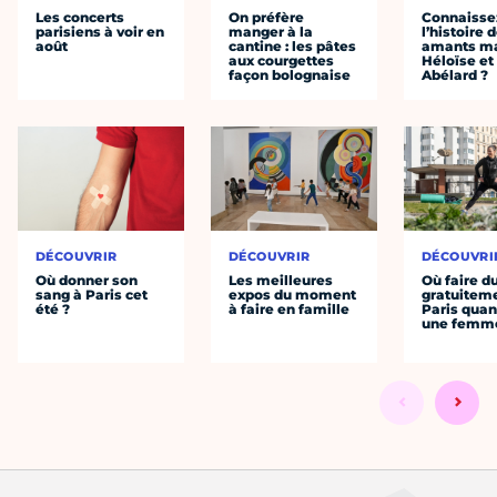
Les concerts
On préfère
Connaisse
parisiens à voir en
manger à la
l’histoire 
août
cantine : les pâtes
amants ma
aux courgettes
Héloïse et
façon bolognaise
Abélard ?
DÉCOUVRIR
DÉCOUVRIR
DÉCOUVRI
Où donner son
Les meilleures
Où faire d
sang à Paris cet
expos du moment
gratuitem
été ?
à faire en famille
Paris quan
une femm