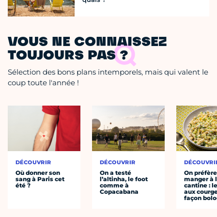
VOUS NE CONNAISSEZ
TOUJOURS PAS ?
Sélection des bons plans intemporels, mais qui valent le
coup toute l'année !
DÉCOUVRIR
DÉCOUVRIR
DÉCOUVRI
Où donner son
On a testé
On préfèr
sang à Paris cet
l’altinha, le foot
manger à 
été ?
comme à
cantine : l
Copacabana
aux courge
façon bol