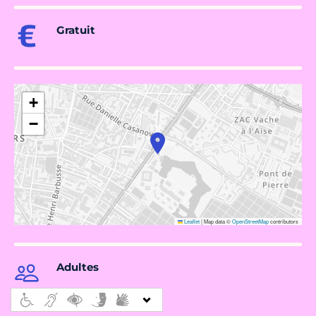
Gratuit
+
−
Leaflet
|
Map data ©
OpenStreetMap
contributors
Adultes