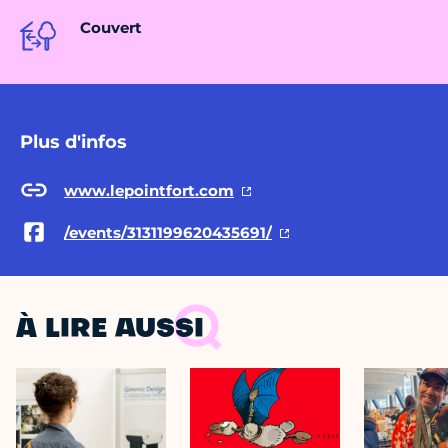
Couvert
Plus d'infos
www.lepointfort.com
/events/3131199620435691/
À LIRE AUSSI