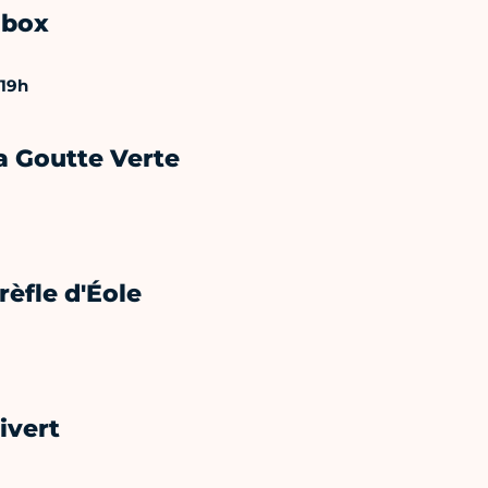
Obox
 19h
la Goutte Verte
rèfle d'Éole
ivert