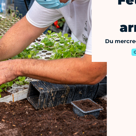
Fê
ar
Du mercre