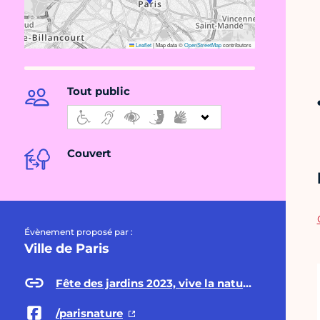
Leaflet
|
Map data ©
OpenStreetMap
contributors
Tout public
Couvert
Évènement proposé par :
Ville de Paris
Fête des jardins 2023, vive la nature en ville !
/parisnature