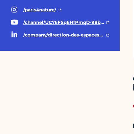
/paris4nature/
/channel/UC76FSq6HfPmqD-98btD6d9Q
/company/direction-des-espaces-verts-et-de-l-environnement-ville-de-paris/