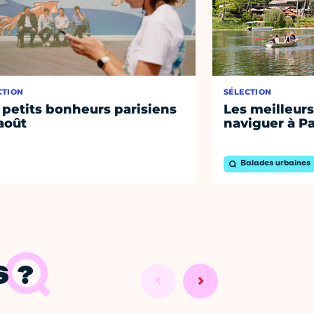
CTION
SÉLECTION
 petits bonheurs parisiens
Les meilleurs
août
naviguer à Pa
Balades urbaines
 ?