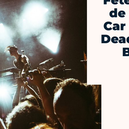
Fêt
de
Car
Dead