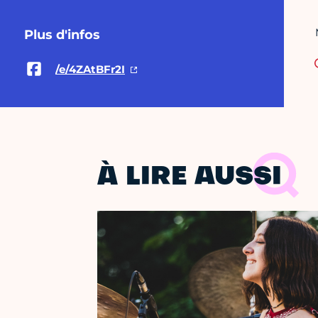
Plus d'infos
/e/4ZAtBFr2I
À LIRE AUSSI