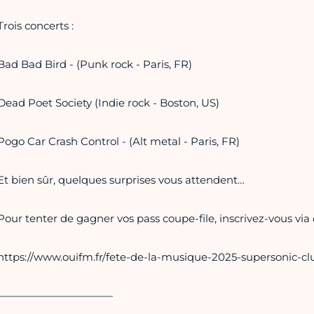
Trois concerts :
Bad Bad Bird - (Punk rock - Paris, FR)
Dead Poet Society (Indie rock - Boston, US)
Pogo Car Crash Control - (Alt metal - Paris, FR)
Et bien sûr, quelques surprises vous attendent…
Pour tenter de gagner vos pass coupe-file, inscrivez-vous via ce
https://www.ouifm.fr/fete-de-la-musique-2025-supersonic-cl
———————————