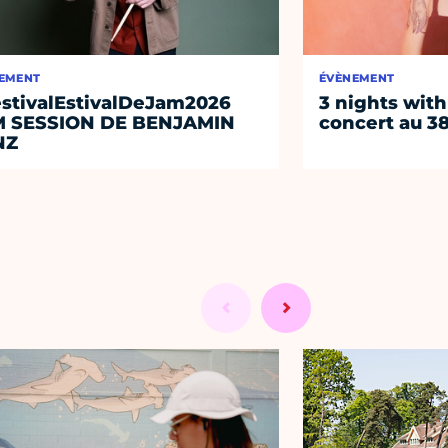
EMENT
ÉVÈNEMENT
stivalEstivalDeJam2026
3 nights with
M SESSION DE BENJAMIN
concert au 38
NZ