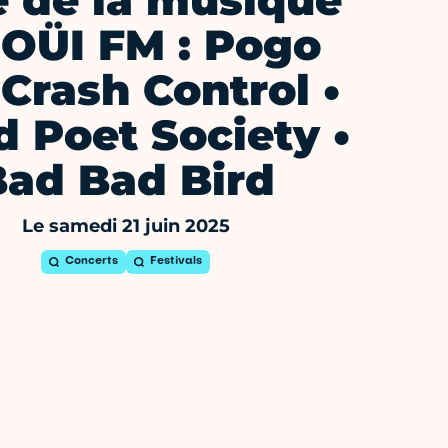
e de la musique
 OÜI FM : Pogo
 Crash Control •
 Poet Society •
Bad Bad Bird
Le samedi 21 juin 2025
Concerts
Festivals