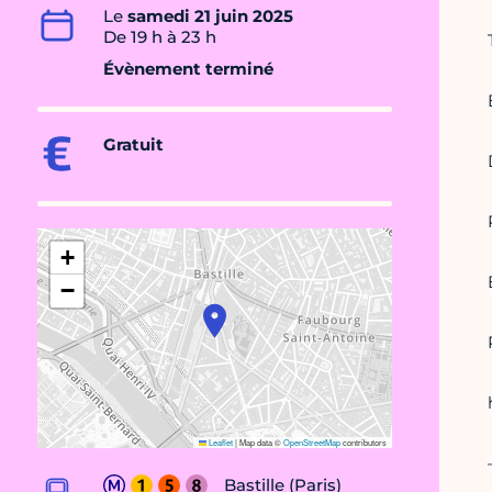
Le
samedi 21 juin 2025
De 19 h à 23 h
Évènement terminé
Gratuit
+
−
Leaflet
|
Map data ©
OpenStreetMap
contributors
Bastille (Paris)