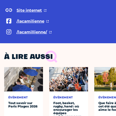
Site internet
/lacamilienne
/lacamillienne/
À LIRE AUSSI
ÉVÈNEMENT
ÉVÈNEMENT
ÉVÈNEMEN
Tout savoir sur
Foot, basket,
Que faire 
Paris Plages 2026
rugby, hand : où
cet été qu
encourager les
aime le fo
équipes