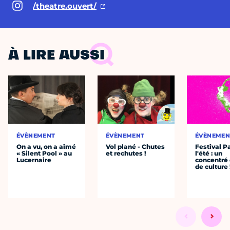
/theatre.ouvert/
À LIRE AUSSI
ÉVÈNEMENT
ÉVÈNEMENT
ÉVÈNEMEN
On a vu, on a aimé
Vol plané - Chutes
Festival P
« Silent Pool » au
et rechutes !
l'été : un
Lucernaire
concentré 
de culture 