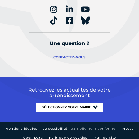
Une question ?
CONTACTEZ-NOUS
Retrouvez les actualités de votre
arrondissement
Mentions légales
Accessibilité :
partiellement conforme
Presse
Open Data
Politique de cookies
Plan du site