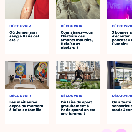
DÉCOUVRIR
DÉCOUVRIR
DÉCOUVRI
Où donner son
Connaissez-vous
3 bonnes r
sang à Paris cet
l’histoire des
d’écouter 
été ?
amants maudits,
podcast « 
Héloïse et
Fumoir »
Abélard ?
DÉCOUVRIR
DÉCOUVRIR
DÉCOUVRI
Les meilleures
Où faire du sport
On a testé 
expos du moment
gratuitement à
sensoriell
à faire en famille
Paris quand on est
stade Jea
une femme ?