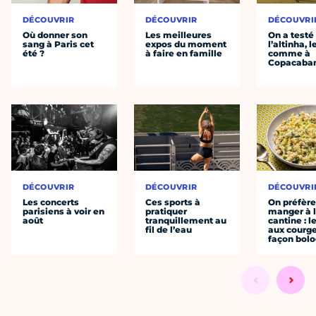
DÉCOUVRIR
DÉCOUVRIR
DÉCOUVRI
Où donner son
Les meilleures
On a testé
sang à Paris cet
expos du moment
l’altinha, l
été ?
à faire en famille
comme à
Copacaba
DÉCOUVRIR
DÉCOUVRIR
DÉCOUVRI
Les concerts
Ces sports à
On préfèr
parisiens à voir en
pratiquer
manger à 
août
tranquillement au
cantine : l
fil de l’eau
aux courge
façon bol