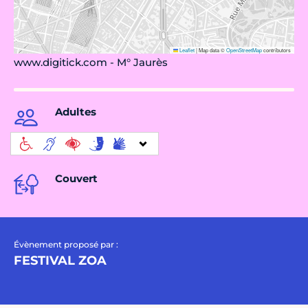
Leaflet
|
Map data ©
OpenStreetMap
contributors
www.digitick.com - M° Jaurès
Adultes
Couvert
Évènement proposé par :
FESTIVAL ZOA