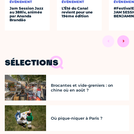
ÉVÈNEMENT
ÉVÈNEMENT
ÉVÈNEMEN
Jam Session Jazz
L’Été du Canal
#Festival
au 38Riv, animée
revient pour une
JAM SESS
par Ananda
19ème édition
BENJAMIN
Brandão
SÉLECTIONS
Brocantes et vide-greniers : on
chine où en août ?
Où pique-niquer à Paris ?