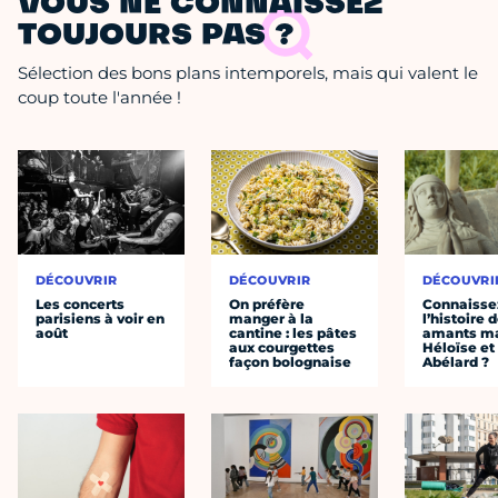
VOUS NE CONNAISSEZ
TOUJOURS PAS ?
Sélection des bons plans intemporels, mais qui valent le
coup toute l'année !
DÉCOUVRIR
DÉCOUVRIR
DÉCOUVRI
Les concerts
On préfère
Connaisse
parisiens à voir en
manger à la
l’histoire 
août
cantine : les pâtes
amants ma
aux courgettes
Héloïse et
façon bolognaise
Abélard ?