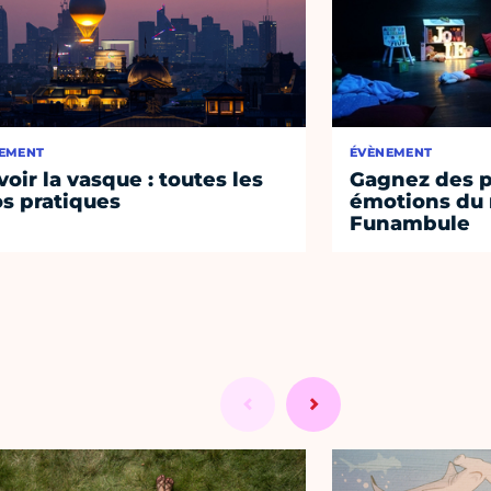
EMENT
ÉVÈNEMENT
voir la vasque : toutes les
Gagnez des p
os pratiques
émotions du 
Funambule