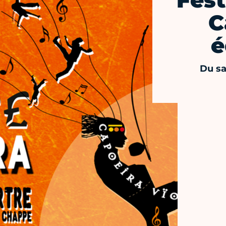
Fes
C
é
Du sa