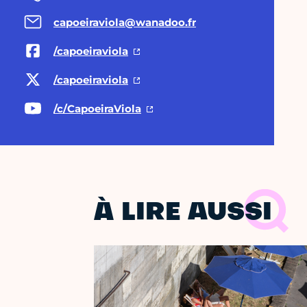
capoeiraviola@wanadoo.fr
/capoeiraviola
/capoeiraviola
/c/CapoeiraViola
À LIRE AUSSI