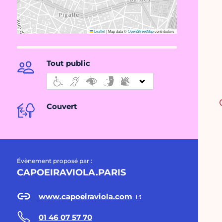
Leaflet
|
Map data ©
OpenStreetMap
contributors
Tout public
Couvert
Évènement proposé par :
CAPOEIRAVIOLA.PARIS
www.capoeiraviola.com
01 46 07 57 70