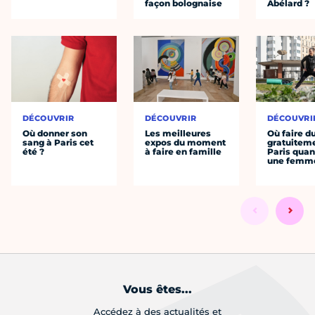
façon bolognaise
Abélard ?
DÉCOUVRIR
DÉCOUVRIR
DÉCOUVRI
Où donner son
Les meilleures
Où faire d
sang à Paris cet
expos du moment
gratuitem
été ?
à faire en famille
Paris quan
une femm
Vous êtes...
Accédez à des actualités et