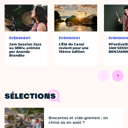
ÉVÈNEMENT
ÉVÈNEMENT
ÉVÈNEMEN
Jam Session Jazz
L’Été du Canal
#Festival
au 38Riv, animée
revient pour une
JAM SESS
par Ananda
19ème édition
BENJAMIN
Brandão
SÉLECTIONS
Brocantes et vide-greniers : on
chine où en août ?