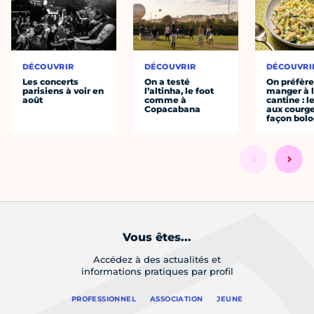
DÉCOUVRIR
DÉCOUVRIR
DÉCOUVRI
Les concerts
On a testé
On préfèr
parisiens à voir en
l’altinha, le foot
manger à 
août
comme à
cantine : l
Copacabana
aux courge
façon bol
Vous êtes...
Accédez à des actualités et
informations pratiques par profil
PROFESSIONNEL
ASSOCIATION
JEUNE