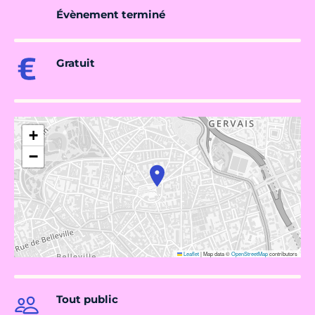
Évènement terminé
Gratuit
+
−
Leaflet
|
Map data ©
OpenStreetMap
contributors
Tout public