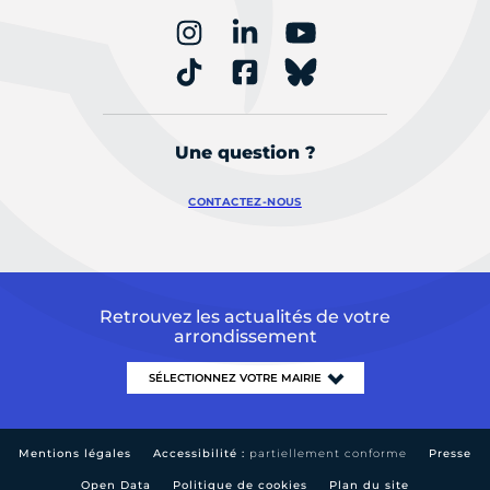
Une question ?
CONTACTEZ-NOUS
Retrouvez les actualités de votre
arrondissement
Mentions légales
Accessibilité :
partiellement conforme
Presse
Open Data
Politique de cookies
Plan du site