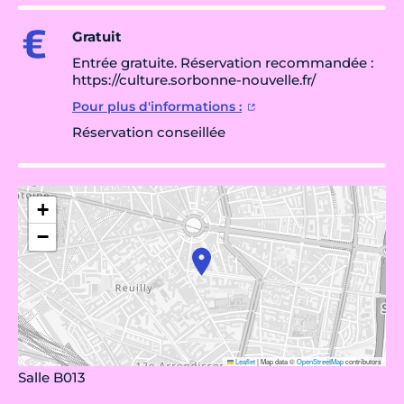
Gratuit
Entrée gratuite. Réservation recommandée :
https://culture.sorbonne-nouvelle.fr/
Pour plus d'informations :
Réservation conseillée
+
−
Leaflet
|
Map data ©
OpenStreetMap
contributors
Salle B013