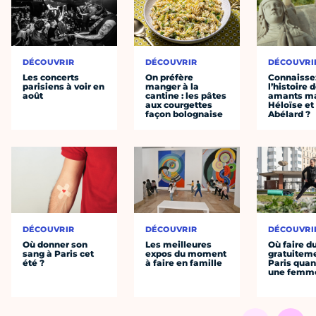
DÉCOUVRIR
DÉCOUVRIR
DÉCOUVRI
Les concerts
On préfère
Connaisse
parisiens à voir en
manger à la
l’histoire 
août
cantine : les pâtes
amants ma
aux courgettes
Héloïse et
façon bolognaise
Abélard ?
DÉCOUVRIR
DÉCOUVRIR
DÉCOUVRI
Où donner son
Les meilleures
Où faire d
sang à Paris cet
expos du moment
gratuitem
été ?
à faire en famille
Paris quan
une femm