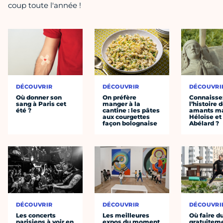
coup toute l'année !
DÉCOUVRIR
DÉCOUVRIR
DÉCOUVRI
Où donner son
On préfère
Connaisse
sang à Paris cet
manger à la
l’histoire 
été ?
cantine : les pâtes
amants ma
aux courgettes
Héloïse et
façon bolognaise
Abélard ?
DÉCOUVRIR
DÉCOUVRIR
DÉCOUVRI
Les concerts
Les meilleures
Où faire d
parisiens à voir en
expos du moment
gratuitem