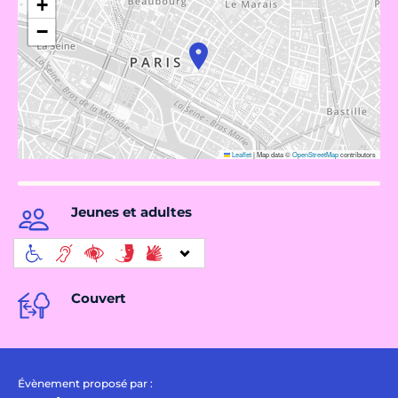
+
−
Leaflet
|
Map data ©
OpenStreetMap
contributors
Jeunes et adultes
Couvert
Évènement proposé par :