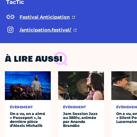
TacTic
Festival Anticipation
/anticipation.festival/
À LIRE AUSSI
ÉVÈNEMENT
ÉVÈNEMENT
ÉVÈNEMEN
On a vu, on a aimé
Jam Session Jazz
On a vu, o
« Passeport », la
au 38Riv, animée
« Silent Po
dernière pièce
par Ananda
Lucernair
d’Alexis Michalik
Brandão