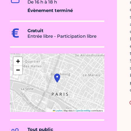
De 16 h à 18 h
Évènement terminé
Gratuit
Entrée libre - Participation libre
+
−
Leaflet
|
Map data ©
OpenStreetMap
contributors
Tout public