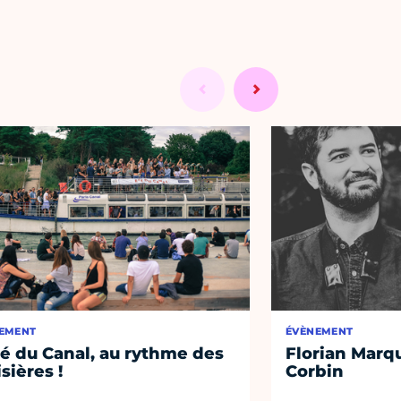
EMENT
ÉVÈNEMENT
té du Canal, au rythme des
Florian Marq
isières !
Corbin