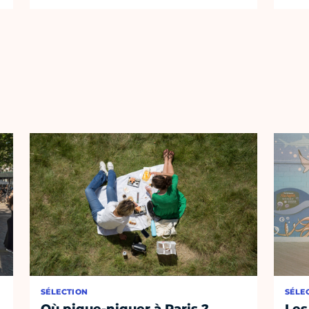
SÉLECTION
SÉLE
Où pique-niquer à Paris ?
Les