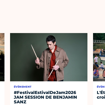
ÉVÈNEMENT
ÉVÈN
#FestivalEstivalDeJam2026
L'É
JAM SESSION DE BENJAMIN
cro
SANZ