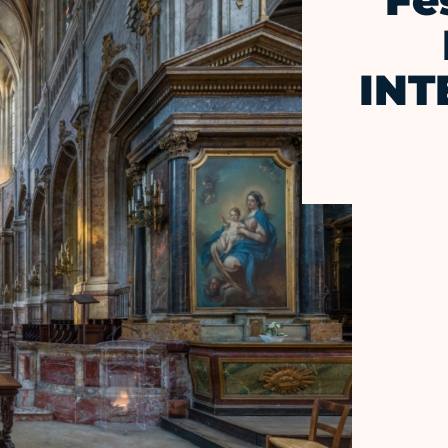
Fe
INT