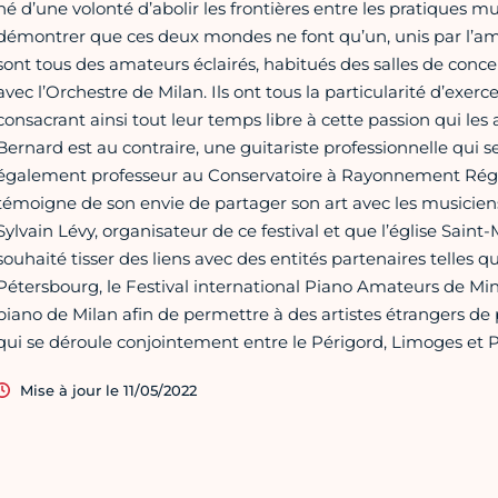
né d’une volonté d’abolir les frontières entre les pratiques m
démontrer que ces deux mondes ne font qu’un, unis par l’amo
sont tous des amateurs éclairés, habitués des salles de concert
avec l’Orchestre de Milan. Ils ont tous la particularité d’exer
consacrant ainsi tout leur temps libre à cette passion qui les
Bernard est au contraire, une guitariste professionnelle qui s
également professeur au Conservatoire à Rayonnement Région
témoigne de son envie de partager son art avec les musicie
Sylvain Lévy, organisateur de ce festival et que l’église Saint
souhaité tisser des liens avec des entités partenaires telles 
Pétersbourg, le Festival international Piano Amateurs de Mi
piano de Milan afin de permettre à des artistes étrangers de 
qui se déroule conjointement entre le Périgord, Limoges et Par
Mise à jour le 11/05/2022