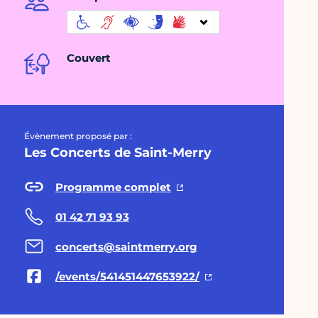
Couvert
Évènement proposé par :
Les Concerts de Saint-Merry
Programme complet
01 42 71 93 93
concerts@saintmerry.org
/events/541451447653922/