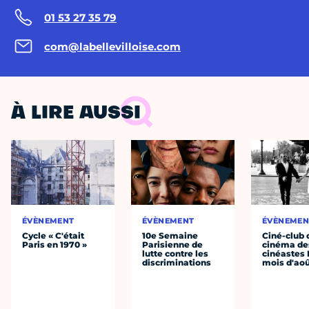
01 53 27 35 79
com@labellevilloise.com
À LIRE AUSSI
ÉVÈNEMENT
ÉVÈNEMENT
ÉVÈNEMEN
Cycle « C'était
10e Semaine
Ciné-club 
Paris en 1970 »
Parisienne de
cinéma de
lutte contre les
cinéastes 
discriminations
mois d'ao