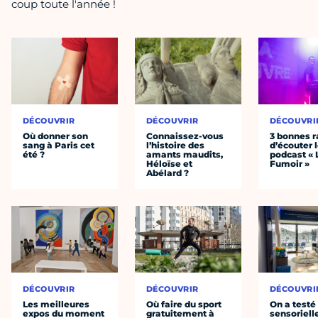
coup toute l'année !
DÉCOUVRIR
DÉCOUVRIR
DÉCOUVRI
Où donner son
Connaissez-vous
3 bonnes r
sang à Paris cet
l’histoire des
d’écouter 
été ?
amants maudits,
podcast « 
Héloïse et
Fumoir »
Abélard ?
DÉCOUVRIR
DÉCOUVRIR
DÉCOUVRI
Les meilleures
Où faire du sport
On a testé 
expos du moment
gratuitement à
sensoriell