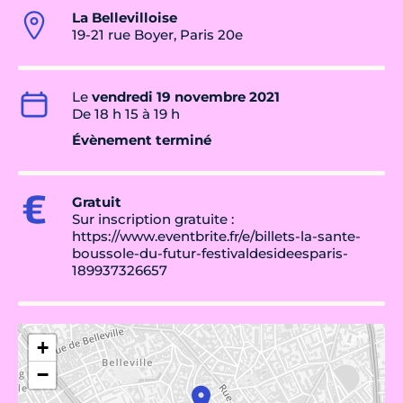
La Bellevilloise
19-21 rue Boyer, Paris 20e
Le
vendredi 19 novembre 2021
De 18 h 15 à 19 h
Évènement terminé
Gratuit
Sur inscription gratuite :
https://www.eventbrite.fr/e/billets-la-sante-
boussole-du-futur-festivaldesideesparis-
189937326657
+
−