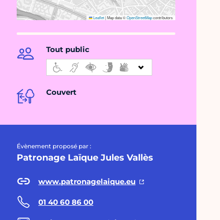
Leaflet
|
Map data ©
OpenStreetMap
contributors
Tout public
Couvert
Évènement proposé par :
Patronage Laïque Jules Vallès
www.patronagelaique.eu
01 40 60 86 00