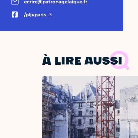
ecrire@patronagelaique.fr
/pljvparis
À LIRE AUSSI