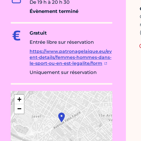
De 19 h à 20 h 30
Évènement terminé
Gratuit
Entrée libre sur réservation
https://www.patronagelaique.eu/ev
ent-details/femmes-hommes-dans-
le-sport-ou-en-est-legalite/form
Uniquement sur réservation
+
−