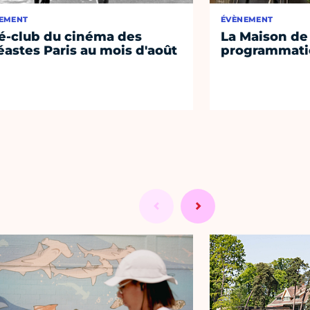
EMENT
ÉVÈNEMENT
é-club du cinéma des
La Maison de 
éastes Paris au mois d'août
programmati