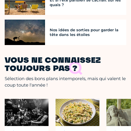
Et si l’été parisien se cachait sur les
quais ?
Nos idées de sorties pour garder la
tête dans les étoiles
VOUS NE CONNAISSEZ
TOUJOURS PAS ?
Sélection des bons plans intemporels, mais qui valent le
coup toute l'année !