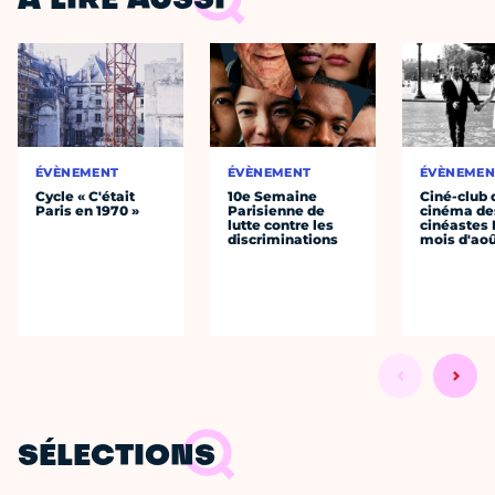
À LIRE AUSSI
ÉVÈNEMENT
ÉVÈNEMENT
ÉVÈNEMEN
Cycle « C'était
10e Semaine
Ciné-club 
Paris en 1970 »
Parisienne de
cinéma de
lutte contre les
cinéastes 
discriminations
mois d'ao
SÉLECTIONS