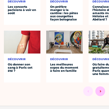
DÉCOUVRIR
DÉCOUVRIR
DÉCOUVRI
Les concerts
On préfère
Connaisse
parisiens à voir en
manger à la
l’histoire 
août
cantine : les pâtes
amants ma
aux courgettes
Héloïse et
façon bolognaise
Abélard ?
DÉCOUVRIR
DÉCOUVRIR
DÉCOUVRI
Où donner son
Les meilleures
Où faire d
sang à Paris cet
expos du moment
gratuitem
été ?
à faire en famille
Paris quan
une femm