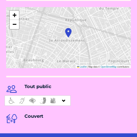
+
−
Leaflet
|
Map data ©
OpenStreetMap
contributors
Tout public
Couvert