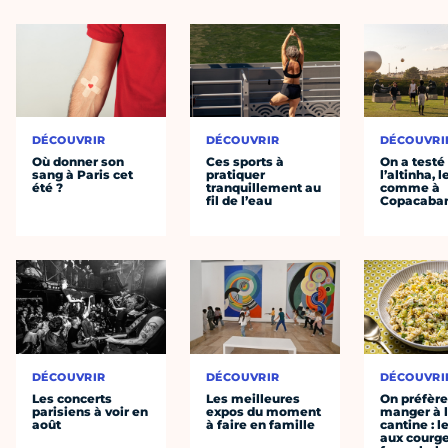
DÉCOUVRIR
DÉCOUVRIR
DÉCOUVRI
Où donner son
Ces sports à
On a testé
sang à Paris cet
pratiquer
l’altinha, l
été ?
tranquillement au
comme à
fil de l’eau
Copacaba
DÉCOUVRIR
DÉCOUVRIR
DÉCOUVRI
Les concerts
Les meilleures
On préfèr
parisiens à voir en
expos du moment
manger à 
août
à faire en famille
cantine : l
aux courge