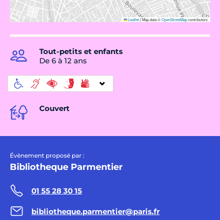
Leaflet
|
Map data ©
OpenStreetMap
contributors
Tout-petits et enfants
De 6 à 12 ans
Couvert
Évènement proposé par :
Bibliotheque Parmentier
01 55 28 30 15
bibliotheque.parmentier@paris.fr