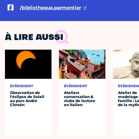
/bibliotheque.parmentier
À LIRE AUSSI
ÉVÈNEMENT
ÉVÈNEMENT
ÉVÈNEMEN
Observation de
Ateliers
Atelier de
l'éclipse de Soleil
conversation &
modelage
au parc André
clubs de lecture
famille : L
Citroën
en italien
de la myth